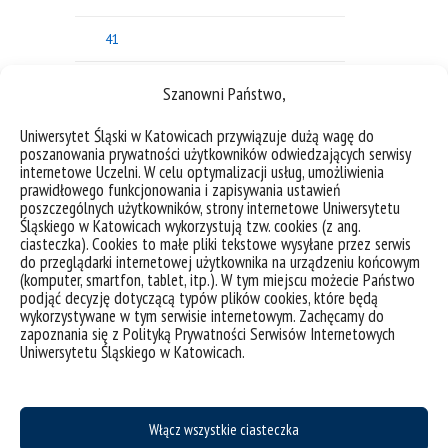
41
42
Szanowni Państwo,
Czasopismo "Edukacja Międzykulturowa"
Uniwersytet Śląski w Katowicach przywiązuje dużą wagę do
poszanowania prywatności użytkowników odwiedzających serwisy
internetowe Uczelni. W celu optymalizacji usług, umożliwienia
Postępowania doktorskie
prawidłowego funkcjonowania i zapisywania ustawień
poszczególnych użytkowników, strony internetowe Uniwersytetu
Postępowania habilitacyjne
Śląskiego w Katowicach wykorzystują tzw. cookies (z ang.
ciasteczka). Cookies to małe pliki tekstowe wysyłane przez serwis
do przeglądarki internetowej użytkownika na urządzeniu końcowym
Serwisy poświęcone nauce
(komputer, smartfon, tablet, itp.). W tym miejscu możecie Państwo
podjąć decyzję dotyczącą typów plików cookies, które będą
Projekty
wykorzystywane w tym serwisie internetowym. Zachęcamy do
zapoznania się z Polityką Prywatności Serwisów Internetowych
Uniwersytetu Śląskiego w Katowicach.
IMPROVING STUDENTS’ INVOLVEMENT IN TRADITIONAL
LECTURES – STUDENTS AS DESIGNERS OF KNOWLEDGE
Włącz wszystkie ciasteczka
ASSESSMENT TESTS