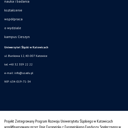
nauka i badania
kształcenie
współpraca
o wydziale
kampus Cieszyn
Uniwersytet Śląski w Katowicach
ul. Bankowa 12, 40-007 Katowice
tel. +48 32 359 22 22
e-mail:
info@us.edu.pl
NIP: 634-019-71-34
Projekt Zintegrowany Program Rozwoju Uniwersytetu Śląskiego w Katowicach
współfinansowany przez Unię Europejską z Europejskiego Funduszu Społecznego w