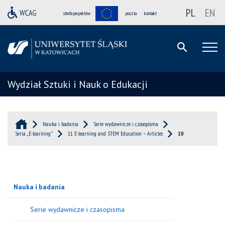
PL
EN
strefa projektów
poczta
kontakt
Wydział Sztuki i Nauk o Edukacji
Nauka i badania
Serie wydawnicze i czasopisma
Seria „E-learning”
11. E-learning and STEM Education – Articles
10
Nauka i badania
Serie wydawnicze i czasopisma