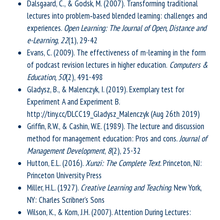
Dalsgaard, C., & Godsk, M. (2007). Transforming traditional
lectures into problem‐based blended learning: challenges and
experiences.
Open Learning: The Journal of Open, Distance and
e-Learning
,
22
(1), 29-42
Evans, C. (2009). The effectiveness of m-learning in the form
of podcast revision lectures in higher education.
Computers &
Education, 50
(2), 491-498
Gladysz, B., & Malenczyk, I. (2019). Exemplary test for
Experiment A and Experiment B.
http://tiny.cc/DLCC19_Gladysz_Malenczyk (Aug 26th 2019)
Griffin, R.W., & Cashin, W.E. (1989). The lecture and discussion
method for management education: Pros and cons.
Journal of
Management Development
,
8
(2), 25-32
Hutton, E.L. (2016).
Xunzi: The Complete Text
. Princeton, NJ:
Princeton University Press
Miller, H.L. (1927).
Creative Learning and Teaching
. New York,
NY: Charles Scribner’s Sons
Wilson, K., & Korn, J.H. (2007). Attention During Lectures: