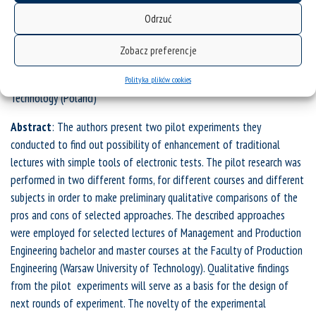
Odrzuć
full-text article
Zobacz preferencje
DOI: 10.34916/el.2019.11.11
Bartłomiej Gładysz, Izabela Maleńczyk
Warsaw University of
Polityka plików cookies
Technology (Poland)
Abstract
: The authors present two pilot experiments they
conducted to find out possibility of enhancement of traditional
lectures with simple tools of electronic tests. The pilot research was
performed in two different forms, for different courses and different
subjects in order to make preliminary qualitative comparisons of the
pros and cons of selected approaches. The described approaches
were employed for selected lectures of Management and Production
Engineering bachelor and master courses at the Faculty of Production
Engineering (Warsaw University of Technology). Qualitative findings
from the pilot experiments will serve as a basis for the design of
next rounds of experiment. The novelty of the experimental