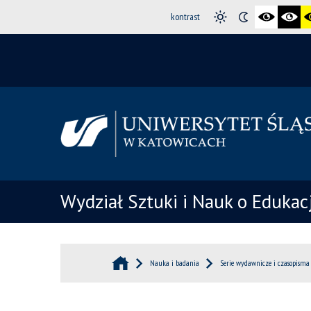
kontrast
Wydział Sztuki i Nauk o Edukacj
Nauka i badania
Serie wydawnicze i czasopisma