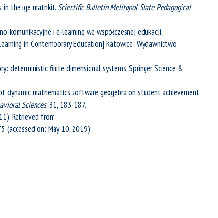
s in the ige mathkit.
Scientific Bulletin Melitopol State Pedagogical
no-komunikacyjne i e-learning we współczesnej edukacji.
learning in Contemporary Education] Katowice: Wydawnictwo
y: deterministic finite dimensional systems. Springer Science &
ect of dynamic mathematics software geogebra on student achievement
avioral Sciences
, 31, 183-187.
1). Retrieved from
5 (accessed on: May 10, 2019).