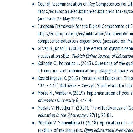
Council Recommendation on Key Competences for Lifel
http://ec.europa.eu/education/education-in-the-eu/c
(accessed: 28 May 2019).
European Framework for the Digital Competence of E
http://ec.europa.eu/jrc/en/publication/eur-scientific-
competence-educators-digcompedu (accessed on: May
Güven B., Кosa Т. (2008). The effect of dynamic geo
visualization skills.
Turkish Online Journal of Educatio
Kolhatin О., Kolhatina L. (2013). Questions of the qua
information and communication pedagogical space.
E
Kostolányová, K. (2013). Personalised Education Theor
133 – 143). Katowice – Cieszyn: Studio-Noa for Unive
Morze N., Vember V. (2019). Implementation of peer 
of modern University
, 6, 44-54.
Mudaly V., Fletcher Т. (2019). Тhe effectiveness of G
education in the 21stcentury,
77(1), 55-81.
Proshkin V., Semenikhina О. (2018). Application of co
teachers of mathematics.
Open educational e-environ