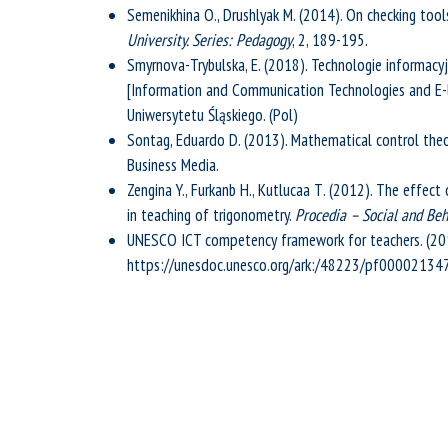
Semenikhina О., Drushlyak M. (2014). On checking tool
University. Series: Pedagogy
, 2, 189-195.
Smyrnova-Trybulska, E. (2018). Technologie informacyj
[Information and Communication Technologies and E-
Uniwersytetu Śląskiego. (Pol)
Sontag, Eduardo D. (2013). Mathematical control theor
Business Media.
Zengina Y., Furkanb Н., Kutlucaa Т. (2012). The eff
in teaching of trigonometry.
Procedia – Social and Beh
UNESCO ICT competency framework for teachers. (201
https://unesdoc.unesco.org/ark:/48223/pf000021347