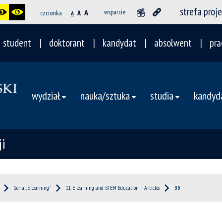
strefa proj
A
wsparcie
czcionka
A
A
student
doktorant
kandydat
absolwent
pra
wydział
nauka/sztuka
studia
kandyd
i
Seria „E-learning”
11. E-learning and STEM Education – Articles
35