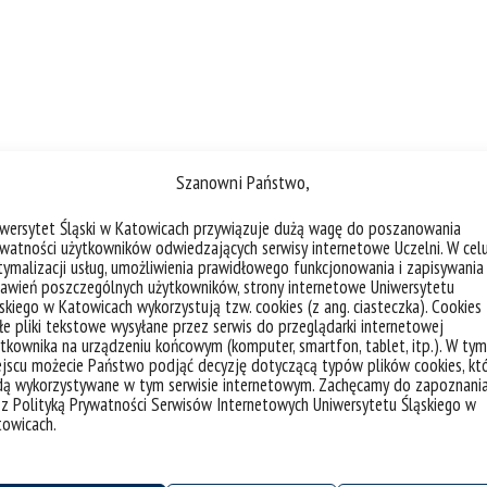
Szanowni Państwo,
iwersytet Śląski w Katowicach przywiązuje dużą wagę do poszanowania
watności użytkowników odwiedzających serwisy internetowe Uczelni. W cel
ymalizacji usług, umożliwienia prawidłowego funkcjonowania i zapisywania
awień poszczególnych użytkowników, strony internetowe Uniwersytetu
skiego w Katowicach wykorzystują tzw. cookies (z ang. ciasteczka). Cookies
e pliki tekstowe wysyłane przez serwis do przeglądarki internetowej
tkownika na urządzeniu końcowym (komputer, smartfon, tablet, itp.). W tym
jscu możecie Państwo podjąć decyzję dotyczącą typów plików cookies, kt
dą wykorzystywane w tym serwisie internetowym. Zachęcamy do zapoznani
 z Polityką Prywatności Serwisów Internetowych Uniwersytetu Śląskiego w
towicach.