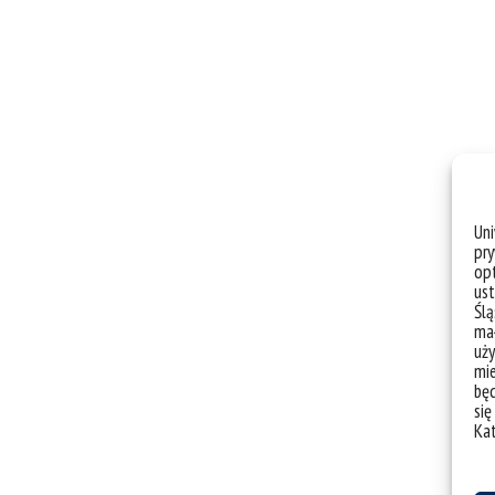
Un
pry
opt
ust
Ślą
mał
uży
mie
bę
się
Ka