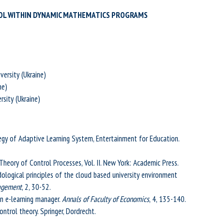
L WITHIN DYNAMIC MATHEMATICS PROGRAMS
ersity (Ukraine)
ne)
sity (Ukraine)
ategy of Adaptive Learning System, Entertainment for Education.
Theory of Control Processes, Vol. II. New York: Academic Press.
ological principles of the cloud based university environment
nagement
, 2, 30-52.
an e-learning manager.
Annals of Faculty of Economics
, 4, 135-140.
ntrol theory. Springer, Dordrecht.