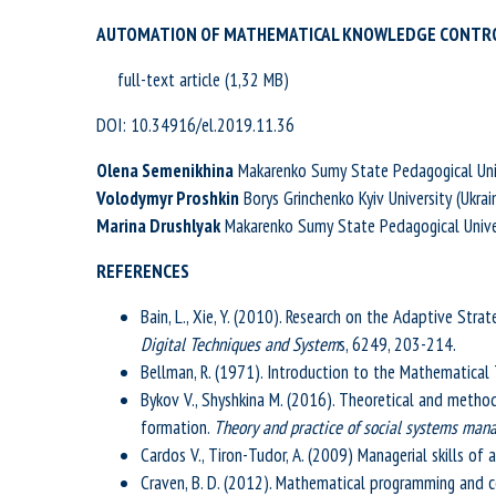
AUTOMATION OF MATHEMATICAL KNOWLEDGE CONTRO
full-text article
DOI: 10.34916/el.2019.11.36
Olena Semenikhina
Makarenko Sumy State Pedagogical Univ
Volodymyr Proshkin
Borys Grinchenko Kyiv University (Ukrai
Marina Drushlyak
Makarenko Sumy State Pedagogical Univer
REFERENCES
Bain, L., Xie, Y. (2010). Research on the Adaptive Str
Digital Techniques and System
s, 6249, 203-214.
Bellman, R. (1971). Introduction to the Mathematical 
Bykov V., Shyshkina M. (2016). Theoretical and method
formation.
Тheory and practice of social systems ma
Cardos V., Tiron-Tudor, A. (2009) Managerial skills of 
Craven, B. D. (2012). Mathematical programming and co