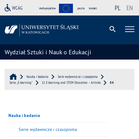
PL
EN
strefa projektów
poczta
kontakt
Wydział Sztuki i Nauk o Edukacji
Nauka i badania
Serie wydawnicze i czasopisma
Seria „E-learning”
11. E-learning and STEM Education – Articles
04
Nauka i badania
Serie wydawnicze i czasopisma