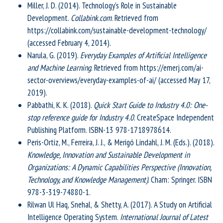
Miller, J. D. (2014). Technology’s Role in Sustainable
Development.
Collabink.com
. Retrieved from
https://collabink.com/sustainable-development-technology/
(accessed February 4, 2014).
Narula, G. (2019).
Everyday Examples of Artificial Intelligence
and Machine Learning
. Retrieved from https://emerj.com/ai-
sector-overviews/everyday-examples-of-ai/ (accessed May 17,
2019).
Pabbathi, K. K. (2018).
Quick Start Guide to Industry 4.0: One-
stop reference guide for Industry 4.0
. CreateSpace Independent
Publishing Platform. ISBN-13 978-1718978614.
Peris-Ortiz, M., Ferreira, J. J., & Merigó Lindahl, J. M. (Eds.). (2018).
Knowledge, Innovation and Sustainable Development in
Organizations: A Dynamic Capabilities Perspective (Innovation,
Technology, and Knowledge Management)
. Cham: Springer. ISBN
978-3-319-74880-1.
Rilwan Ul Haq, Snehal, & Shetty, A. (2017). A Study on Artificial
Intelligence Operating System.
International Journal of Latest