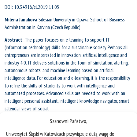
DOI: 10.34916/el.2019.11.05
Milena Janakova
Silesian University in Opava, School of Business
Administration in Karvina (Czech Republic)
Abstract
: The paper focuses on e-learning to support IT
(information technology) skills for a sustainable society. Perhaps all
entrepreneurs are interested in innovation, artificial intelligence and
industry 4.0. IT delivers solutions in the form of simulation, alerting,
autonomous robots, and machine learning based on artificial
intelligence data. For education and e-learning, it is the responsibility
to refine the skills of students to work with intelligence and
automated processes. Advanced skills are needed to work with an
intelligent personal assistant, intelligent knowledge navigator, smart
calendar, views of social
media conversation, or personalized marketing. Practical examples are
Szanowni Państwo,
based on experiences from courses devoted to operating systems
and CRM systems.
Uniwersytet Śląski w Katowicach przywiązuje dużą wagę do