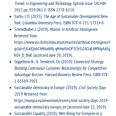
Trends in Engineering and Technology.
Special Issue SACAIM
2017, pp. 059-061. E-ISSN 2278-621X.
Sachs, J. D. (2015).
The Age of Sustainable Development
. New
York: Columbia University Press. ISBN 978-0-231-17314-8.
Schmidhuber, J. (2019).
Master in Artificial Intelligence
.
Retrieved from
https://www.usi.ch/en/education/master/artificial-intelligence?
gclid=EAIaIQobChMIurbWj-qM4wIVxOF3Ch3jZAOaEAMYAyAAEg
K0V_D_BwE (accessed June 28, 2019).
Siggelkow, N., & Terwiesch, Ch. (2019).
Connected Strategy:
Building Continuous Customer Relationships for Competitive
Advantage
. Boston: Harvard Business Review Press. ISBN 978-
1-63369-7003.
Sustainable democracy in Europe. (2019).
Civil Society Days
2019
. Retrieved from
https://europa.eu/newsroom/events/civil-society-days-2019-
sustainable-democracy-europe_en (accessed June 12, 2019).
Sustainable Equality. (2018). Well-Being for Everyone in a