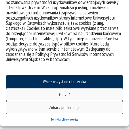
poszanowania prywatności użytkowników odwiedzających serwisy
Keywords
: automated processes, e-learning, information technology,
internetowe Uczelni. W celu optymalizacji usług, umożliwienia
prawidłowego funkcjonowania i zapisywania ustawień
intelligences, sustainable society
poszczególnych użytkowników, strony internetowe Uniwersytetu
Śląskiego w Katowicach wykorzystują tzw. cookies (z ang.
REFERENCES
ciasteczka). Cookies to małe pliki tekstowe wysyłane przez serwis
do przeglądarki internetowej użytkownika na urządzeniu końcowym
10 Roles For Artificial Intelligence In Education. (2018).
(komputer, smartfon, tablet, itp.). W tym miejscu możecie Państwo
podjąć decyzję dotyczącą typów plików cookies, które będą
Teachthought Staff
. Retrieved from
wykorzystywane w tym serwisie internetowym. Zachęcamy do
https://www.teachthought.com/the-future-of-learning/10-
zapoznania się z Polityką Prywatności Serwisów Internetowych
roles-for-artificial-intelligence-in-education/ (accessed
Uniwersytetu Śląskiego w Katowicach.
September 16, 2018).
AiroCorp. (2019).
First Intelligent Operating System (FiOS)
.
Retrieved from http://airocorp.com/ (accessed June 16, 2019).
Włącz wszystkie ciasteczka
Barbosa, D. G. (2018).
Knowledge is Profit: The Role of
Odrzuć
Espionage and Intelligence in Business
. Manchester:
Independently published. ISBN 9781980511182.
Zobacz preferencje
Bonnedahl, K. J., & Heikkurinen, P. (Eds.). (2019).
Strongly
Sustainable Societies
. New York: Routledge. ISBN 978-0-8153-
Polityka plików cookies
8721-3.