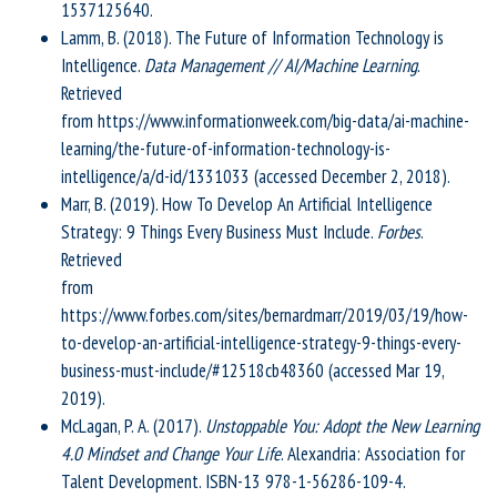
1537125640.
Lamm, B. (2018). The Future of Information Technology is
Intelligence.
Data Management // AI/Machine Learning
.
Retrieved
from https://www.informationweek.com/big-data/ai-machine-
learning/the-future-of-information-technology-is-
intelligence/a/d-id/1331033 (accessed December 2, 2018).
Marr, B. (2019). How To Develop An Artificial Intelligence
Strategy: 9 Things Every Business Must Include.
Forbes
.
Retrieved
from
https://www.forbes.com/sites/bernardmarr/2019/03/19/how-
to-develop-an-artificial-intelligence-strategy-9-things-every-
business-must-include/#12518cb48360 (accessed Mar 19,
2019).
McLagan, P. A. (2017).
Unstoppable You: Adopt the New Learning
4.0 Mindset and Change Your Life
. Alexandria: Association for
Talent Development. ISBN-13 978-1-56286-109-4.