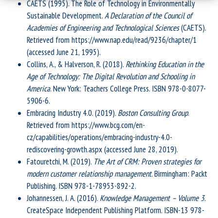
CAETS (1995). The Role of Technology in Environmentally
Sustainable Development.
A Declaration of the Council of
Academies of Engineering and Technological Sciences
(CAETS).
Retrieved from https://www.nap.edu/read/9236/chapter/1
(accessed June 21, 1995).
Collins, A., & Halverson, R. (2018).
Rethinking Education in the
Age of Technology: The Digital Revolution and Schooling in
America
. New York: Teachers College Press. ISBN 978-0-8077-
5906-6.
Embracing Industry 4.0. (2019).
Boston Consulting Group
.
Retrieved from https://www.bcg.com/en-
cz/capabilities/operations/embracing-industry-4.0-
rediscovering-growth.aspx (accessed June 28, 2019).
Fatouretchi, M. (2019).
The Art of CRM: Proven strategies for
modern customer relationship management
. Birmingham: Packt
Publishing. ISBN 978-1-78953-892-2.
Johannessen, J. A. (2016).
Knowledge Management – Volume 3
.
CreateSpace Independent Publishing Platform. ISBN-13 978-