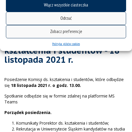
Posiedzenie komisji - 30.11.2020
Włącz wszystkie ciasteczka
Posiedzenie komisji - 19.10.2020
Odrzuć
Zobacz preferencje
Posiedzenie Komisji ds.
Polityka plików cookies
kształcenia i studentów - 18
listopada 2021 r.
Posiedzenie Komisji ds. kształcenia i studentów, które odbędzie
się
18 listopada 2021 r. o godz. 13.00.
Spotkanie odbędzie się w formie zdalnej na platformie MS
Teams
Porządek posiedzenia.
Komunikaty Prorektor ds. kształcenia i studentów;
Rekrutacja w Uniwersytecie Śląskim kandydatów na studia