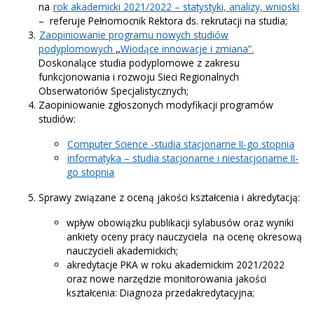
na
rok akademicki 2021/2022 – statystyki, analizy, wnioski
– referuje Pełnomocnik Rektora ds. rekrutacji na studia;
Zaopiniowanie programu nowych studiów
podyplomowych
„
Wiodące innowacje i zmiana”.
Doskonalące studia podyplomowe z zakresu
funkcjonowania i rozwoju Sieci Regionalnych
Obserwatoriów Specjalistycznych;
Zaopiniowanie zgłoszonych modyfikacji programów
studiów:
Computer Science -studia stacjonarne II-go stopnia
informatyka – studia stacjonarne i niestacjonarne II-
go stopnia
Sprawy związane z oceną jakości kształcenia i akredytacją:
wpływ obowiązku publikacji sylabusów oraz wyniki
ankiety oceny pracy nauczyciela na ocenę okresową
nauczycieli akademickich;
akredytacje PKA w roku akademickim 2021/2022
oraz nowe narzędzie monitorowania jakości
kształcenia: Diagnoza przedakredytacyjna;