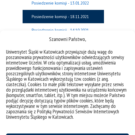
Posiedzenie komisji - 13.01.2022
Posiedzenie komisji - 18.11.2021
Posiedzenie komisji - 14.10.2021
Szanowni Państwo,
Posiedzenie komisji - 06.09.2021
Uniwersytet Śląski w Katowicach przywiązuje dużą wagę do
poszanowania prywatności użytkowników odwiedzających serwisy
Posiedzenie komisji - 21.06.2021
internetowe Uczelni. W celu optymalizacji usług, umożliwienia
prawidłowego funkcjonowania i zapisywania ustawień
Posiedzenie komisji - 17.05.2021
poszczególnych użytkowników, strony internetowe Uniwersytetu
Śląskiego w Katowicach wykorzystują tzw. cookies (z ang.
ciasteczka). Cookies to małe pliki tekstowe wysyłane przez serwis
Posiedzenie komisji - 18.01.2021
do przeglądarki internetowej użytkownika na urządzeniu końcowym
(komputer, smartfon, tablet, itp.). W tym miejscu możecie Państwo
Posiedzenie komisji - 19.04.2021
podjąć decyzję dotyczącą typów plików cookies, które będą
wykorzystywane w tym serwisie internetowym. Zachęcamy do
zapoznania się z Polityką Prywatności Serwisów Internetowych
Posiedzenie komisji - 23.11.2020
Uniwersytetu Śląskiego w Katowicach.
Posiedzenie komisji - 15.03.2021