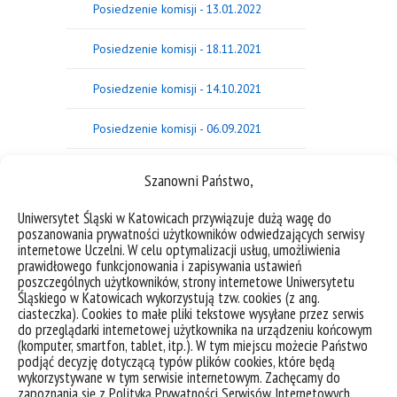
Posiedzenie komisji - 13.01.2022
Posiedzenie komisji - 18.11.2021
Posiedzenie komisji - 14.10.2021
Posiedzenie komisji - 06.09.2021
Posiedzenie komisji - 21.06.2021
Szanowni Państwo,
Posiedzenie komisji - 17.05.2021
Uniwersytet Śląski w Katowicach przywiązuje dużą wagę do
poszanowania prywatności użytkowników odwiedzających serwisy
internetowe Uczelni. W celu optymalizacji usług, umożliwienia
Posiedzenie komisji - 18.01.2021
prawidłowego funkcjonowania i zapisywania ustawień
poszczególnych użytkowników, strony internetowe Uniwersytetu
Posiedzenie komisji - 19.04.2021
Śląskiego w Katowicach wykorzystują tzw. cookies (z ang.
ciasteczka). Cookies to małe pliki tekstowe wysyłane przez serwis
do przeglądarki internetowej użytkownika na urządzeniu końcowym
Posiedzenie komisji - 23.11.2020
(komputer, smartfon, tablet, itp.). W tym miejscu możecie Państwo
podjąć decyzję dotyczącą typów plików cookies, które będą
Posiedzenie komisji - 15.03.2021
wykorzystywane w tym serwisie internetowym. Zachęcamy do
zapoznania się z Polityką Prywatności Serwisów Internetowych