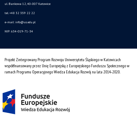
ul. Bankowa 12, 40-007 Katowice
tel. +48 32 359 22 22
e-mail: info@us.edu.pl
NIP: 634-019-71-34
Projekt Zintegrowany Program Rozwoju Uniwersytetu Śląskiego w Katowicach
współfinansowany przez Unię Europejską z Europejskiego Funduszu Społecznego w
ramach Programu Operacyjnego Wiedza Edukacja Rozwój na lata 2014˗2020.