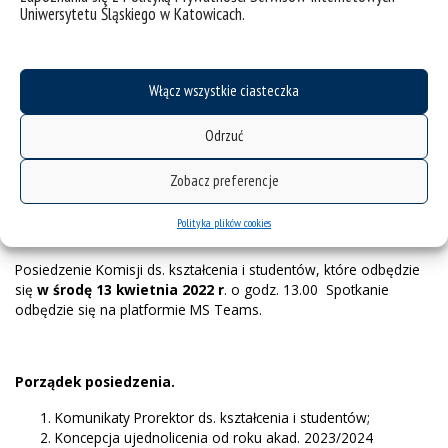
Uniwersytetu Śląskiego w Katowicach.
Posiedzenie komisji - 30.11.2020
Posiedzenie komisji - 19.10.2020
Włącz wszystkie ciasteczka
Posiedzenie Komisji ds.
Odrzuć
kształcenia i studentów - 13
Zobacz preferencje
kwietnia 2022 r.
Polityka plików cookies
Posiedzenie Komisji ds. kształcenia i studentów, które odbędzie
się
w środę 13 kwietnia 2022 r
. o godz. 13.00 Spotkanie
odbędzie się na platformie MS Teams.
Porządek posiedzenia.
Komunikaty Prorektor ds. kształcenia i studentów;
Koncepcja ujednolicenia od roku akad. 2023/2024