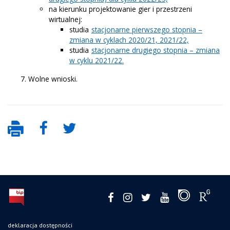
na kierunku projektowanie gier i przestrzeni
wirtualnej:
studia
stacjonarne pierwszego stopnia –
zmiana w cyklach 2020/21, 2021/22,
studia
stacjonarne drugiego stopnia – zmiana
w cyklu 2021/22.
Wolne wnioski.
deklaracja dostępności