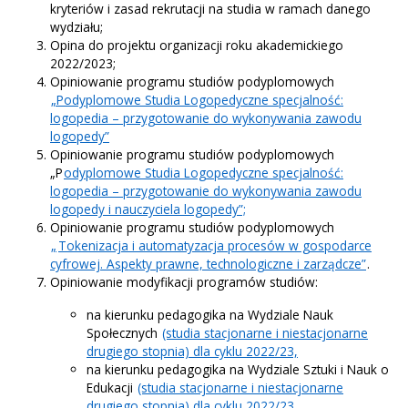
kryteriów i zasad rekrutacji na studia w ramach danego
wydziału;
Opina do projektu organizacji roku akademickiego
2022/2023;
Opiniowanie programu studiów podyplomowych
„Podyplomowe Studia Logopedyczne specjalność:
logopedia – przygotowanie do wykonywania zawodu
logopedy”
Opiniowanie programu studiów podyplomowych
„P
odyplomowe Studia Logopedyczne specjalność:
logopedia – przygotowanie do wykonywania zawodu
logopedy i nauczyciela logopedy”;
Opiniowanie programu studiów podyplomowych
„
Tokenizacja i automatyzacja procesów w gospodarce
cyfrowej. Aspekty prawne, technologiczne i zarządcze”
.
Opiniowanie modyfikacji programów studiów:
na kierunku pedagogika na Wydziale Nauk
Społecznych
(studia stacjonarne i niestacjonarne
drugiego stopnia) dla cyklu 2022/23,
na kierunku pedagogika na Wydziale Sztuki i Nauk o
Edukacji
(studia stacjonarne i niestacjonarne
drugiego stopnia) dla cyklu 2022/23,