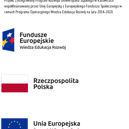
Projekt Zintegrowany Program Rozwoju Uniwersytetu Śląskiego w Katowicach
współfinansowany przez Unię Europejską z Europejskiego Funduszu Społecznego w
ramach Programu Operacyjnego Wiedza Edukacja Rozwój na lata 2014˗2020.