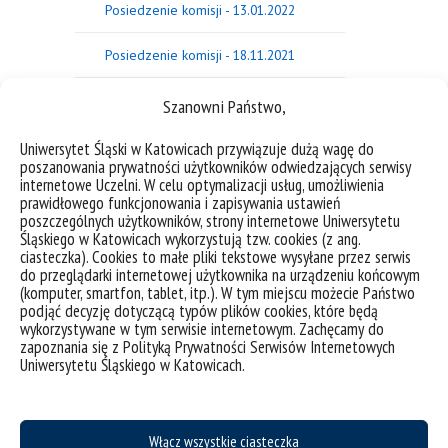
Posiedzenie komisji - 13.01.2022
Posiedzenie komisji - 18.11.2021
Posiedzenie komisji - 14.10.2021
Szanowni Państwo,
Posiedzenie komisji - 06.09.2021
Uniwersytet Śląski w Katowicach przywiązuje dużą wagę do
poszanowania prywatności użytkowników odwiedzających serwisy
internetowe Uczelni. W celu optymalizacji usług, umożliwienia
Posiedzenie komisji - 21.06.2021
prawidłowego funkcjonowania i zapisywania ustawień
poszczególnych użytkowników, strony internetowe Uniwersytetu
Posiedzenie komisji - 17.05.2021
Śląskiego w Katowicach wykorzystują tzw. cookies (z ang.
ciasteczka). Cookies to małe pliki tekstowe wysyłane przez serwis
do przeglądarki internetowej użytkownika na urządzeniu końcowym
Posiedzenie komisji - 18.01.2021
(komputer, smartfon, tablet, itp.). W tym miejscu możecie Państwo
podjąć decyzję dotyczącą typów plików cookies, które będą
Posiedzenie komisji - 19.04.2021
wykorzystywane w tym serwisie internetowym. Zachęcamy do
zapoznania się z Polityką Prywatności Serwisów Internetowych
Uniwersytetu Śląskiego w Katowicach.
Posiedzenie komisji - 23.11.2020
Posiedzenie komisji - 15.03.2021
Włącz wszystkie ciasteczka