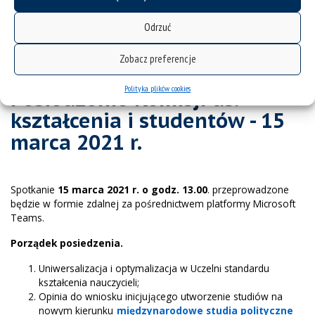
Posiedzenie komisji - 30.11.2020
Odrzuć
Posiedzenie komisji - 19.10.2020
Zobacz preferencje
Polityka plików cookies
Posiedzenie Komisji ds.
kształcenia i studentów - 15
marca 2021 r.
Spotkanie
15 marca 2021 r. o godz. 13.00
. przeprowadzone
będzie w formie zdalnej za pośrednictwem platformy Microsoft
Teams.
Porządek posiedzenia.
Uniwersalizacja i optymalizacja w Uczelni standardu
kształcenia nauczycieli;
Opinia do wniosku inicjującego utworzenie studiów na
nowym kierunku
międzynarodowe studia polityczne