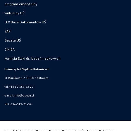
program emerytalny
wirtualny UŚ
LEX Baza Dokumentów UŚ
SAP
Gazeta UŚ
CINiBA
Komisja Etyki ds. badań naukowych
Uniwersytet Śląski w Katowicach
ul. Bankowa 12, 40-007 Katowice
tel. +48 32 359 22 22
e-mail: info@us.edu.pl
NIP: 634-019-71-34