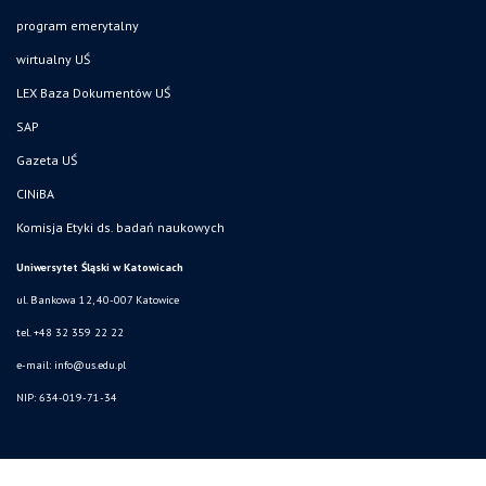
program emerytalny
wirtualny UŚ
LEX Baza Dokumentów UŚ
SAP
Gazeta UŚ
CINiBA
Komisja Etyki ds. badań naukowych
Uniwersytet Śląski w Katowicach
ul. Bankowa 12, 40-007 Katowice
tel. +48 32 359 22 22
e-mail: info@us.edu.pl
NIP: 634-019-71-34