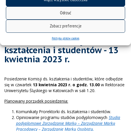
Posiedzenie komisji - 30.11.2020
Odrzuć
Posiedzenie komisji - 19.10.2020
Zobacz preferencje
Posiedzenie Komisji ds.
Polityka plików cookies
kształcenia i studentów - 13
kwietnia 2023 r.
Posiedzenie Komisji ds. kształcenia i studentów, które odbędzie
się w czwartek
13 kwietnia 2023 r. o godz. 13.00
w Rektoracie
Uniwersytetu Śląskiego w Katowicach w sali 1.20.
Planowany porządek posiedzenia:
Komunikaty Prorektorki ds. kształcenia i studentów.
Opiniowanie programu studiów podyplomowych
Studia
podyplomowe Zarządzanie Marką – Zarządzanie Marką
Pracodawcy – Zarządzanie Marką Osobistą.