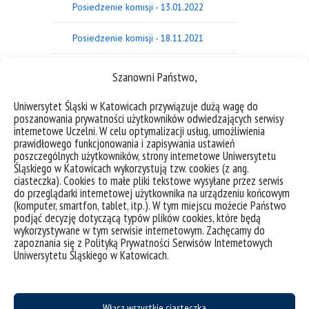
Posiedzenie komisji - 13.01.2022
Posiedzenie komisji - 18.11.2021
Posiedzenie komisji - 14.10.2021
Szanowni Państwo,
Posiedzenie komisji - 06.09.2021
Uniwersytet Śląski w Katowicach przywiązuje dużą wagę do
poszanowania prywatności użytkowników odwiedzających serwisy
internetowe Uczelni. W celu optymalizacji usług, umożliwienia
Posiedzenie komisji - 21.06.2021
prawidłowego funkcjonowania i zapisywania ustawień
poszczególnych użytkowników, strony internetowe Uniwersytetu
Posiedzenie komisji - 17.05.2021
Śląskiego w Katowicach wykorzystują tzw. cookies (z ang.
ciasteczka). Cookies to małe pliki tekstowe wysyłane przez serwis
do przeglądarki internetowej użytkownika na urządzeniu końcowym
Posiedzenie komisji - 18.01.2021
(komputer, smartfon, tablet, itp.). W tym miejscu możecie Państwo
podjąć decyzję dotyczącą typów plików cookies, które będą
Posiedzenie komisji - 19.04.2021
wykorzystywane w tym serwisie internetowym. Zachęcamy do
zapoznania się z Polityką Prywatności Serwisów Internetowych
Uniwersytetu Śląskiego w Katowicach.
Posiedzenie komisji - 23.11.2020
Posiedzenie komisji - 15.03.2021
Włącz wszystkie ciasteczka