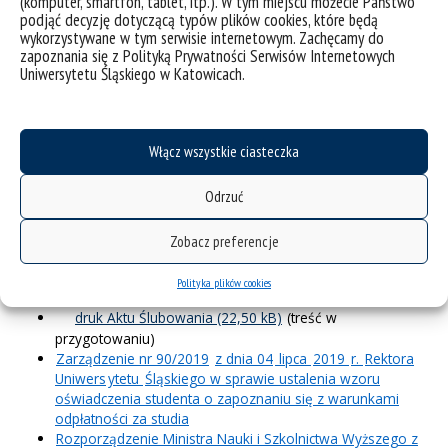
(komputer, smartfon, tablet, itp.). W tym miejscu możecie Państwo
prowadzenia Księgi Dyplomów oraz składania pracy
podjąć decyzję dotyczącą typów plików cookies, które będą
dyplomowej
wykorzystywane w tym serwisie internetowym. Zachęcamy do
zapoznania się z Polityką Prywatności Serwisów Internetowych
Archiwum
Uniwersytetu Śląskiego w Katowicach.
Zarządzenie nr 1/2009 z dnia 9 stycznia 2009 r. Rektora
Uniwersytetu Śląskiego zmieniające zarządzenie w sprawie
prowadzenia Księgi Dyplomów oraz składania pracy
Włącz wszystkie ciasteczka
dyplomowej.
Zarządzenie nr 105/2009 z dnia 20 października 2009 r.
Rektora Uniwersytetu Śląskiego zmieniające zarządzenie w
Odrzuć
sprawie prowadzenia Księgi Dyplomów oraz składania
pracy dyplomowej
Zobacz preferencje
Załącznik do zarządzenia nr 105 z dnia 20 października
2009 r. Rektora Uniwersytetu Śląskiego
Polityka plików cookies
projekt strony tytułowej pracy dyplomowej,
druk Aktu Ślubowania
(treść w
przygotowaniu)
Zarządzenie nr 90/2019
z dnia 04
lipca
2019
r.
Rektora
Uniwers
ytetu
Śląskiego w sprawie ustalenia wzoru
oświadczenia studenta o zapoznaniu się z warunkami
odpłatności za studia
Rozporządzenie Ministra Nauki i Szkolnictwa Wyższego z