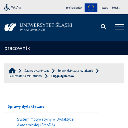
strefa projektów
poczta
kontakt
pracownik
Sprawy dydaktyczne
Sprawy dotyczące kształcenia
Dokumentacja toku studiów
Księga dyplomów
Sprawy dydaktyczne
System Motywacyjny w Dydaktyce
Akademickiej (SMoDA)