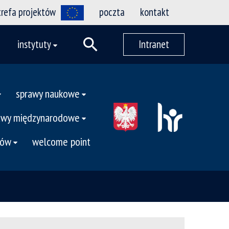
trefa projektów
poczta
kontakt
instytuty
Intranet
sprawy naukowe
awy międzynarodowe
tów
welcome point