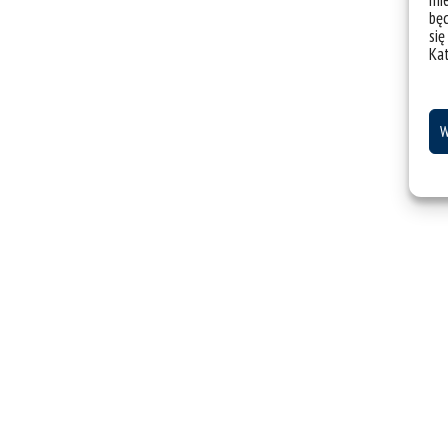
mie
bę
się
Ka
W