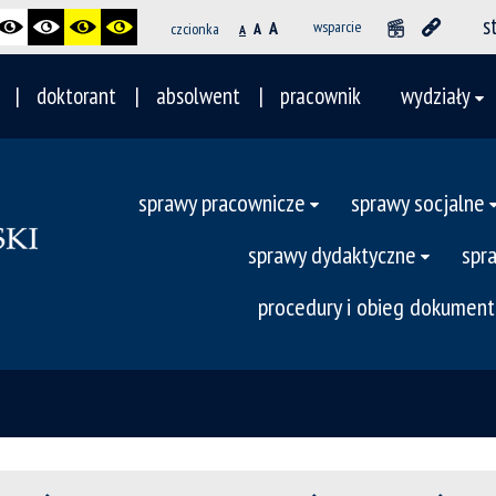
s
A
wsparcie
czcionka
A
A
doktorant
absolwent
pracownik
wydziały
sprawy pracownicze
sprawy socjalne
sprawy dydaktyczne
spr
procedury i obieg dokumen