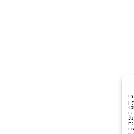
Un
pry
opt
ust
Ślą
mał
uży