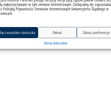
jscu możecie Państwo podjąć decyzję dotyczącą typów plików cookies, kt
dą wykorzystywane w tym serwisie internetowym. Zachęcamy do zapoznani
 z Polityką Prywatności Serwisów Internetowych Uniwersytetu Śląskiego w
towicach.
łącz wszystkie ciasteczka
Odrzuć
Zobacz preferencje
Polityka plików cookies