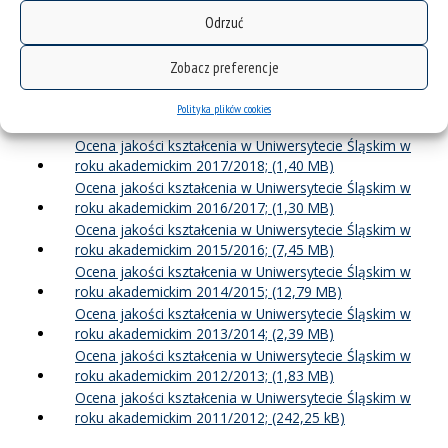
Poniższe dokumenty zostały opracowane przez Uczelniany
Odrzuć
Zespół ds. Jakości Kształcenia stosownie do postanowień
§ 4 ust.
3 uchwały nr 126 Senatu Uniwersytetu Śląskiego w Katowicach z
Zobacz preferencje
dnia 24 kwietnia 2012 r. w sprawie Systemu Zapewniania Jakości
Kształcenia na Uniwersytecie Śląskim
,
a na następnie
przedstawione Senatowi Uniwersytetu Śląskiego:
Polityka plików cookies
Ocena jakości kształcenia w Uniwersytecie Śląskim w
roku akademickim 2017/2018;
Ocena jakości kształcenia w Uniwersytecie Śląskim w
roku akademickim 2016/2017;
Ocena jakości kształcenia w Uniwersytecie Śląskim w
roku akademickim 2015/2016;
Ocena jakości kształcenia w Uniwersytecie Śląskim w
roku akademickim 2014/2015;
Ocena jakości kształcenia w Uniwersytecie Śląskim w
roku akademickim 2013/2014;
Ocena jakości kształcenia w Uniwersytecie Śląskim w
roku akademickim 2012/2013;
Ocena jakości kształcenia w Uniwersytecie Śląskim w
roku akademickim 2011/2012;