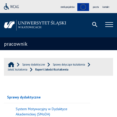
strefa projektów
poczta
kontakt
pracownik
Sprawy dydaktyczne
Sprawy dotyczące kształcenia
Jakość kształcenia
Raport Jakości Kształcenia
Sprawy dydaktyczne
System Motywacyjny w Dydaktyce
Akademickiej (SMoDA)