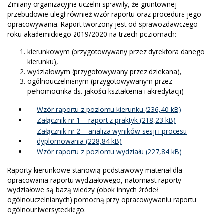
Zmiany organizacyjne uczelni sprawiły, że gruntownej
przebudowie uległ również wzór raportu oraz procedura jego
opracowywania. Raport tworzony jest od sprawozdawczego
roku akademickiego 2019/2020 na trzech poziomach:
kierunkowym (przygotowywany przez dyrektora danego
kierunku),
wydziałowym (przygotowywany przez dziekana),
ogólnouczelnianym (przygotowywanym przez
pełnomocnika ds. jakości kształcenia i akredytacji).
Wzór raportu z poziomu kierunku
Załącznik nr 1 – raport z praktyk
Załącznik nr 2 – analiza wyników sesji i procesu
dyplomowania
Wzór raportu z poziomu wydziału
Raporty kierunkowe stanowią podstawowy materiał dla
opracowania raportu wydziałowego, natomiast raporty
wydziałowe są bazą wiedzy (obok innych źródeł
ogólnouczelnianych) pomocną przy opracowywaniu raportu
ogólnouniwersyteckiego.