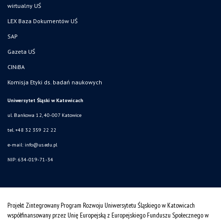
wirtualny UŚ
LEX Baza Dokumentów UŚ
SAP
Gazeta UŚ
CINiBA
Komisja Etyki ds. badań naukowych
Uniwersytet Śląski w Katowicach
ul. Bankowa 12, 40-007 Katowice
tel. +48 32 359 22 22
e-mail: info@us.edu.pl
NIP: 634-019-71-34
Projekt Zintegrowany Program Rozwoju Uniwersytetu Śląskiego w Katowicach
współfinansowany przez Unię Europejską z Europejskiego Funduszu Społecznego w