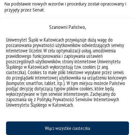
Na podstawie nowych wzorów i procedury został opracowany i
przyjęty przez Senat:
Raport z oceny jakości kształcenia w
Szanowni Państwo,
Uniwersytecie Śląskim w roku akademickim
2024/2025
Uniwersytet Śląski w Katowicach przywiązuje dużą wagę do
Raport z oceny jakości kształcenia w
poszanowania prywatności użytkowników odwiedzających serwisy
Uniwersytecie Śląskim w roku akademickim
internetowe Uczelni. W celu optymalizacji usług, umożliwienia
2023/2024
prawidłowego funkcjonowania i zapisywania ustawień
Raport z oceny jakości kształcenia w
poszczególnych użytkowników, strony internetowe Uniwersytetu
Uniwersytecie Śląskim w roku akademickim
Śląskiego w Katowicach wykorzystują tzw. cookies (z ang.
2022/2023
ciasteczka). Cookies to małe pliki tekstowe wysyłane przez serwis
Raport z oceny jakości kształcenia w
do przeglądarki internetowej użytkownika na urządzeniu końcowym
(komputer, smartfon, tablet, itp.). W tym miejscu możecie Państwo
Uniwersytecie Śląskim w roku akademickim
podjąć decyzję dotyczącą typów plików cookies, które będą
2021/2022
wykorzystywane w tym serwisie internetowym. Zachęcamy do
Raport z oceny jakości kształcenia w
zapoznania się z Polityką Prywatności Serwisów Internetowych
Uniwersytecie Śląskim w roku akademickim
Uniwersytetu Śląskiego w Katowicach.
2020/2021
Raport z oceny jakości kształcenia w
Uniwersytecie Śląskim w roku akademickim
2019/2020.
Włącz wszystkie ciasteczka