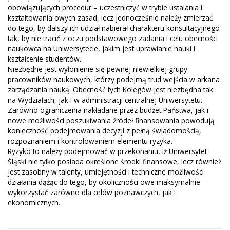
obowiązujących procedur – uczestniczyć w trybie ustalania i
kształtowania owych zasad, lecz jednocześnie należy zmierzać
do tego, by dalszy ich udział nabierał charakteru konsultacyjnego
tak, by nie tracić z oczu podstawowego zadania i celu obecności
naukowca na Uniwersytecie, jakim jest uprawianie nauki i
kształcenie studentów.
Niezbędne jest wyłonienie się pewnej niewielkiej grupy
pracowników naukowych, którzy podejmą trud wejścia w arkana
zarządzania nauką. Obecność tych Kolegów jest niezbędna tak
na Wydziałach, jak i w administracji centralnej Uniwersytetu.
Zarówno ograniczenia nakładane przez budżet Państwa, jak i
nowe możliwości poszukiwania źródeł finansowania powodują
konieczność podejmowania decyzji z pełną świadomością,
rozpoznaniem i kontrolowaniem elementu ryzyka.
Ryzyko to należy podejmować w przekonaniu, iż Uniwersytet
Śląski nie tylko posiada określone środki finansowe, lecz również
jest zasobny w talenty, umiejętności i techniczne możliwości
działania dążąc do tego, by okoliczności owe maksymalnie
wykorzystać zarówno dla celów poznawczych, jak i
ekonomicznych.