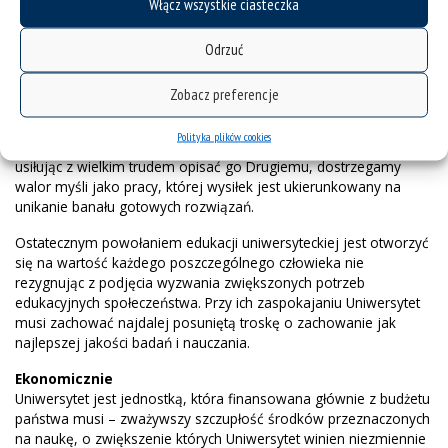
Włącz wszystkie ciasteczka
Obowiązek ten jest szczególnie wart przypomnienia, gdy badania
naukowe polegają coraz częściej na trudnej umiejętności
Odrzuć
korzystania ze skomplikowanych a najczęściej bezosobowych
technik informatycznych; opowiadając się z całą mocą za ich
Zobacz preferencje
upowszechnianiem i doskonaleniem, podkreślamy jednocześnie
odpowiedzialność Uniwersytetu za ludzki wymiar nauki.
Polityka plików cookies
Zmagając się z problemem stanowiącym przedmiot badań i
usiłując z wielkim trudem opisać go Drugiemu, dostrzegamy
walor myśli jako pracy, której wysiłek jest ukierunkowany na
unikanie banału gotowych rozwiązań.
Ostatecznym powołaniem edukacji uniwersyteckiej jest otworzyć
się na wartość każdego poszczególnego człowieka nie
rezygnując z podjęcia wyzwania zwiększonych potrzeb
edukacyjnych społeczeństwa. Przy ich zaspokajaniu Uniwersytet
musi zachować najdalej posuniętą troskę o zachowanie jak
najlepszej jakości badań i nauczania.
Ekonomicznie
Uniwersytet jest jednostką, która finansowana głównie z budżetu
państwa musi – zważywszy szczupłość środków przeznaczonych
na naukę, o zwiększenie których Uniwersytet winien niezmiennie