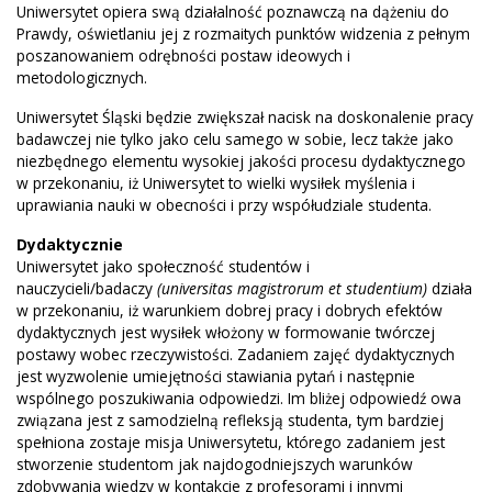
Uniwersytet opiera swą działalność poznawczą na dążeniu do
Prawdy, oświetlaniu jej z rozmaitych punktów widzenia z pełnym
poszanowaniem odrębności postaw ideowych i
metodologicznych.
Uniwersytet Śląski będzie zwiększał nacisk na doskonalenie pracy
badawczej nie tylko jako celu samego w sobie, lecz także jako
niezbędnego elementu wysokiej jakości procesu dydaktycznego
w przekonaniu, iż Uniwersytet to wielki wysiłek myślenia i
uprawiania nauki w obecności i przy współudziale studenta.
Dydaktycznie
Uniwersytet jako społeczność studentów i
nauczycieli/badaczy
(universitas magistrorum et studentium)
działa
w przekonaniu, iż warunkiem dobrej pracy i dobrych efektów
dydaktycznych jest wysiłek włożony w formowanie twórczej
postawy wobec rzeczywistości. Zadaniem zajęć dydaktycznych
jest wyzwolenie umiejętności stawiania pytań i następnie
wspólnego poszukiwania odpowiedzi. Im bliżej odpowiedź owa
związana jest z samodzielną refleksją studenta, tym bardziej
spełniona zostaje misja Uniwersytetu, którego zadaniem jest
stworzenie studentom jak najdogodniejszych warunków
zdobywania wiedzy w kontakcie z profesorami i innymi