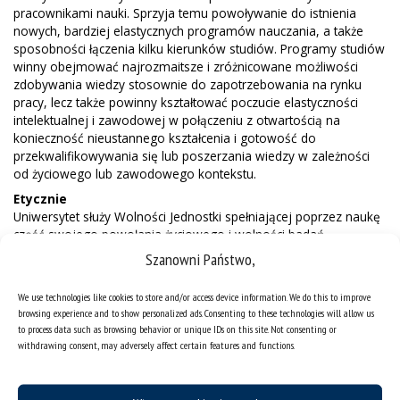
pracownikami nauki. Sprzyja temu powoływanie do istnienia
nowych, bardziej elastycznych programów nauczania, a także
sposobności łączenia kilku kierunków studiów. Programy studiów
winny obejmować najrozmaitsze i zróżnicowane możliwości
zdobywania wiedzy stosownie do zapotrzebowania na rynku
pracy, lecz także powinny kształtować poczucie elastyczności
intelektualnej i zawodowej w połączeniu z otwartością na
konieczność nieustannego kształcenia i gotowość do
przekwalifikowywania się lub poszerzania wiedzy w zależności
od życiowego lub zawodowego kontekstu.
Etycznie
Uniwersytet służy Wolności Jednostki spełniającej poprzez naukę
część swojego powołania życiowego i wolności badań
naukowych. Na niej bowiem wspiera się szacunek dla Osoby
Szanowni Państwo,
ludzkiej i innych istot zarówno ożywionych, jak i nieożywionych.
We use technologies like cookies to store and/or access device information. We do this to improve
W swojej misji kształcenia nauczyciel wyraża nie tylko chęć
browsing experience and to show personalized ads. Consenting to these technologies will allow us
przekazywania i formowania wiedzy, lecz przede wszystkim
to process data such as browsing behavior or unique IDs on this site. Not consenting or
zgłasza gotowość do komunikowania się z drugim człowiekiem.
withdrawing consent, may adversely affect certain features and functions.
Podtrzymywanie i pogłębianie życzliwości tego kontaktu nie tylko
w relacji Nauczyciel – Student, lecz także Uczony – Administrator
jest jednym z naczelnych zadań Uniwersytetu.