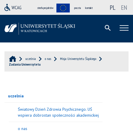
PL
EN
strefa projektów
poczta
kontakt
uczelnia
o nas
Misja Uniwersytetu Śląskiego
Zadania Uniwersytetu
uczelnia
Światowy Dzień Zdrowia Psychicznego. UŚ
wspiera dobrostan społeczności akademickiej
o nas