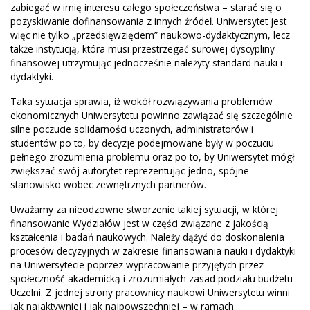
zabiegać w imię interesu całego społeczeństwa – starać się o
pozyskiwanie dofinansowania z innych źródeł. Uniwersytet jest
więc nie tylko „przedsięwzięciem” naukowo-dydaktycznym, lecz
także instytucją, która musi przestrzegać surowej dyscypliny
finansowej utrzymując jednocześnie należyty standard nauki i
dydaktyki.
Taka sytuacja sprawia, iż wokół rozwiązywania problemów
ekonomicznych Uniwersytetu powinno zawiązać się szczególnie
silne poczucie solidarności uczonych, administratorów i
studentów po to, by decyzje podejmowane były w poczuciu
pełnego zrozumienia problemu oraz po to, by Uniwersytet mógł
zwiększać swój autorytet reprezentując jedno, spójne
stanowisko wobec zewnętrznych partnerów.
Uważamy za nieodzowne stworzenie takiej sytuacji, w której
finansowanie Wydziałów jest w części związane z jakością
kształcenia i badań naukowych. Należy dążyć do doskonalenia
procesów decyzyjnych w zakresie finansowania nauki i dydaktyki
na Uniwersytecie poprzez wypracowanie przyjętych przez
społeczność akademicką i zrozumiałych zasad podziału budżetu
Uczelni. Z jednej strony pracownicy naukowi Uniwersytetu winni
jak najaktywniej i jak najpowszechniej – w ramach