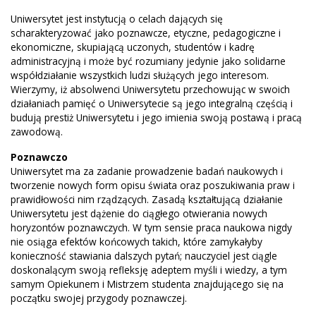
Uniwersytet jest instytucją o celach dających się
scharakteryzować jako poznawcze, etyczne, pedagogiczne i
ekonomiczne, skupiającą uczonych, studentów i kadrę
administracyjną i może być rozumiany jedynie jako solidarne
współdziałanie wszystkich ludzi służących jego interesom.
Wierzymy, iż absolwenci Uniwersytetu przechowując w swoich
działaniach pamięć o Uniwersytecie są jego integralną częścią i
budują prestiż Uniwersytetu i jego imienia swoją postawą i pracą
zawodową.
Poznawczo
Uniwersytet ma za zadanie prowadzenie badań naukowych i
tworzenie nowych form opisu świata oraz poszukiwania praw i
prawidłowości nim rządzących. Zasadą kształtującą działanie
Uniwersytetu jest dążenie do ciągłego otwierania nowych
horyzontów poznawczych. W tym sensie praca naukowa nigdy
nie osiąga efektów końcowych takich, które zamykałyby
konieczność stawiania dalszych pytań; nauczyciel jest ciągle
doskonalącym swoją refleksję adeptem myśli i wiedzy, a tym
samym Opiekunem i Mistrzem studenta znajdującego się na
początku swojej przygody poznawczej.